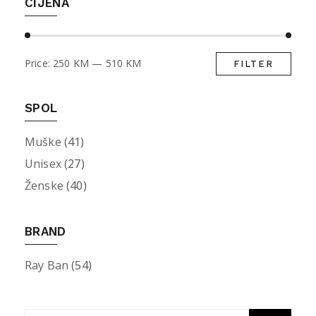
CIJENA
Price:
250 KM
—
510 KM
FILTER
Min
Max
pric
pric
SPOL
Muške
(41)
Unisex
(27)
Ženske
(40)
BRAND
Ray Ban
(54)