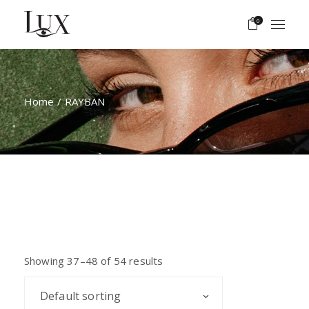
Skip
to
0
the
content
Home
RAYBAN
Showing 37–48 of 54 results
Default sorting