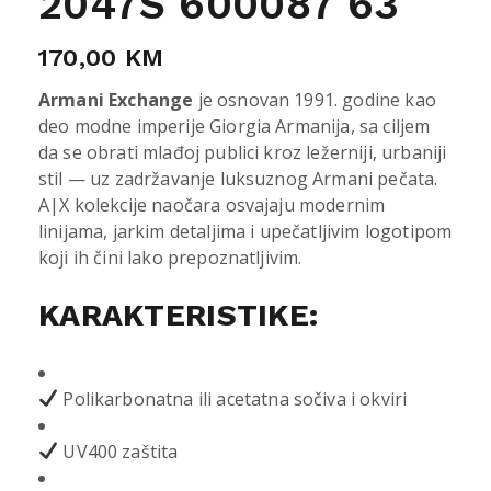
2047S 600087 63
170,00
KM
Armani Exchange
je osnovan 1991. godine kao
deo modne imperije Giorgia Armanija, sa ciljem
da se obrati mlađoj publici kroz ležerniji, urbaniji
stil — uz zadržavanje luksuznog Armani pečata.
A|X kolekcije naočara osvajaju modernim
linijama, jarkim detaljima i upečatljivim logotipom
koji ih čini lako prepoznatljivim.
KARAKTERISTIKE:
Polikarbonatna ili acetatna sočiva i okviri
UV400 zaštita