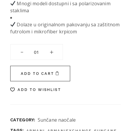
Mnogi modeli dostupni i sa polarizovanim
staklima
Dolaze u originalnom pakovanju sa zaštitnom
futrolom i mikrofiber krpicom
ARMANI EXCHANGE 2047S 600087 63 quantity
ADD TO CART
ADD TO WISHLIST
Sunčane naočale
CATEGORY:
,
,
,
TAGS:
ARMANI
ARMANIEXCHANGE
SUNCANE