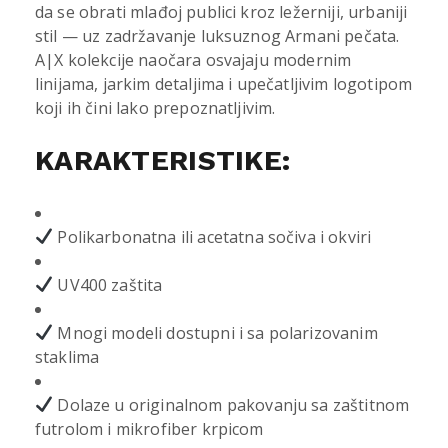
da se obrati mlađoj publici kroz ležerniji, urbaniji
stil — uz zadržavanje luksuznog Armani pečata.
A|X kolekcije naočara osvajaju modernim
linijama, jarkim detaljima i upečatljivim logotipom
koji ih čini lako prepoznatljivim.
KARAKTERISTIKE:
Polikarbonatna ili acetatna sočiva i okviri
UV400 zaštita
Mnogi modeli dostupni i sa polarizovanim
staklima
Dolaze u originalnom pakovanju sa zaštitnom
futrolom i mikrofiber krpicom