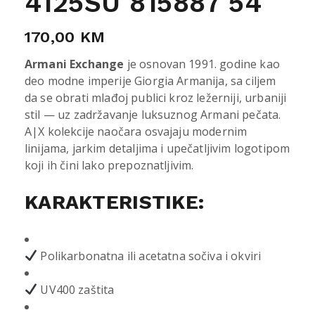
4125SU 815887 54
170,00
KM
Armani Exchange
je osnovan 1991. godine kao
deo modne imperije Giorgia Armanija, sa ciljem
da se obrati mlađoj publici kroz ležerniji, urbaniji
stil — uz zadržavanje luksuznog Armani pečata.
A|X kolekcije naočara osvajaju modernim
linijama, jarkim detaljima i upečatljivim logotipom
koji ih čini lako prepoznatljivim.
KARAKTERISTIKE:
Polikarbonatna ili acetatna sočiva i okviri
UV400 zaštita