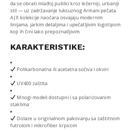
da se obrati mlađoj publici kroz ležerniji, urbaniji
stil — uz zadržavanje luksuznog Armani pečata.
A|X kolekcije naočara osvajaju modernim
linijama, jarkim detaljima i upečatljivim logotipom
koji ih čini lako prepoznatljivim.
KARAKTERISTIKE:
Polikarbonatna ili acetatna sočiva i okviri
UV400 zaštita
Mnogi modeli dostupni i sa polarizovanim
staklima
Dolaze u originalnom pakovanju sa zaštitnom
futrolom i mikrofiber krpicom