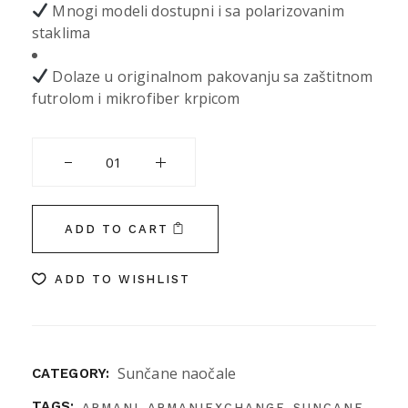
Mnogi modeli dostupni i sa polarizovanim
staklima
Dolaze u originalnom pakovanju sa zaštitnom
futrolom i mikrofiber krpicom
ARMANI EXCHANGE 4125SU 815887 54 quantity
ADD TO CART
ADD TO WISHLIST
Sunčane naočale
CATEGORY:
,
,
,
TAGS:
ARMANI
ARMANIEXCHANGE
SUNCANE