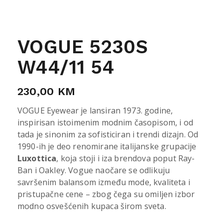
VOGUE 5230S
W44/11 54
230,00
KM
VOGUE Eyewear je lansiran 1973. godine,
inspirisan istoimenim modnim časopisom, i od
tada je sinonim za sofisticiran i trendi dizajn. Od
1990-ih je deo renomirane italijanske grupacije
Luxottica
, koja stoji i iza brendova poput Ray-
Ban i Oakley. Vogue naočare se odlikuju
savršenim balansom između mode, kvaliteta i
pristupačne cene – zbog čega su omiljen izbor
modno osvešćenih kupaca širom sveta.