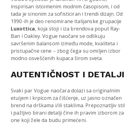
inspirisan istoimenim modnim časopisom, i od
tada je sinonim za sofisticiran i trendi dizajn. Od
1990-ih je deo renomirane italijanske grupacije
Luxottica
, koja stoji i iza brendova poput Ray-
Ban i Oakley. Vogue naočare se odlikuju
savršenim balansom između mode, kvaliteta i
pristupačne cene – zbog čega su omiljen izbor
modno osvešćenih kupaca širom sveta.
AUTENTIČNOST I DETALJI
Svaki par Vogue naočara dolazi sa originalnim
etuijem i krpicom za čišćenje, uz jasno označen
brend na drškama i/ili staklima. Prepoznatljiv stil
i pažljivo birani detalji čine ih pravim izborom za
one koji žele da budu primećeni.