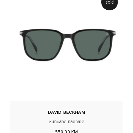
sold
DAVID BECKHAM
Sunčane naočale
550,00
KM