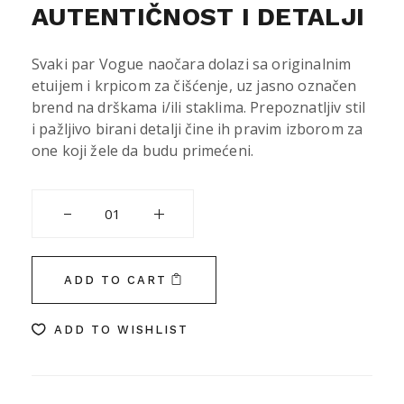
AUTENTIČNOST I DETALJI
Svaki par Vogue naočara dolazi sa originalnim
etuijem i krpicom za čišćenje, uz jasno označen
brend na drškama i/ili staklima. Prepoznatljiv stil
i pažljivo birani detalji čine ih pravim izborom za
one koji žele da budu primećeni.
VOGUE 5230S W44/11 54 quantity
ADD TO CART
ADD TO WISHLIST