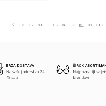
01
02
03
…
05
06
07
08
09
010
BRZA DOSTAVA
ŠIROK ASORTIMA
Na vašoj adresi za 24-
Najpoznatiji svijet
48 sati
brendovi