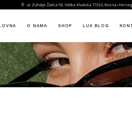
ul. Zuhdije Žalića 58, Velika Kladuša 77230, Bosna i Herce
LOVNA
O NAMA
SHOP
LUX BLOG
KON