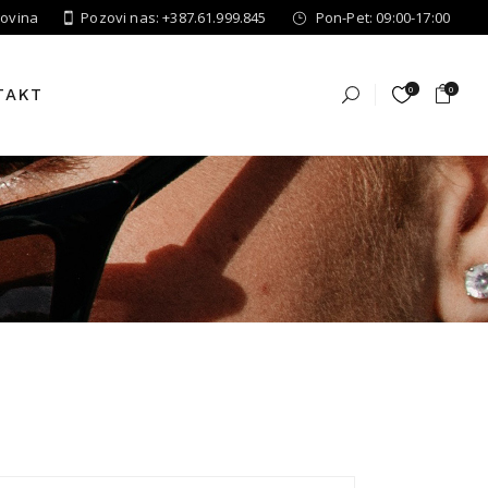
govina
Pozovi nas: +387.61.999.845
Pon-Pet: 09:00-17:00
0
0
TAKT