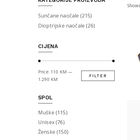
KATEGORIJE PROIZVODA
Showi
Sunčane naočale
(215)
Dioptrijske naočale
(26)
CIJENA
Price:
110 KM
—
FILTER
Min
Max
1.290 KM
price
price
SPOL
Muške
(115)
Unisex
(76)
Ženske
(150)