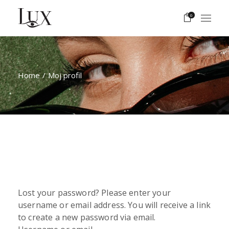
Skip
to
0
the
content
Home
Moj profil
Lost your password? Please enter your
username or email address. You will receive a link
to create a new password via email.