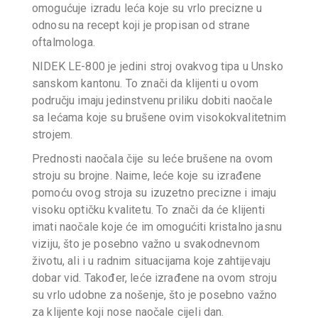
omogućuje izradu leća koje su vrlo precizne u
odnosu na recept koji je propisan od strane
oftalmologa.
NIDEK LE-800 je jedini stroj ovakvog tipa u Unsko
sanskom kantonu. To znači da klijenti u ovom
području imaju jedinstvenu priliku dobiti naočale
sa lećama koje su brušene ovim visokokvalitetnim
strojem.
Prednosti naočala čije su leće brušene na ovom
stroju su brojne. Naime, leće koje su izrađene
pomoću ovog stroja su izuzetno precizne i imaju
visoku optičku kvalitetu. To znači da će klijenti
imati naočale koje će im omogućiti kristalno jasnu
viziju, što je posebno važno u svakodnevnom
životu, ali i u radnim situacijama koje zahtijevaju
dobar vid. Također, leće izrađene na ovom stroju
su vrlo udobne za nošenje, što je posebno važno
za klijente koji nose naočale cijeli dan.