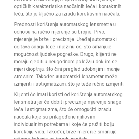
optičkih karakteristika naočalnih leća i kontaktnih
leća, što je ključno za izradu korektivnih naočala.
Prednosti korištenja automatskog lensmetra u
odnosu na ručno mjerenje su brojne. Prvo,
mjerenje je brže i preciznije. Uređaj automatski
očitava snagu leće i njezinu os, što smanjuje
mogućnost ljudske pogreške. Drugo, klijenti ne
moraju sjediti u neugodnom položaju dok im se
mjeri dioptrija, što čini pregled udobnijim i manje
stresnim. Također, automatski lensmetar može
izmjeriti i astigmatizam, što je teže ručno izmjeriti.
Klijenti će imati koristi od korištenja automatskog
lensmetra jer će dobiti preciznije mjerenje snage
leća i astigmatizma, što će omogućiti izradu
naočala koje su prilagođene njihovim
individualnim potrebama i koje će pružiti bolju
korekciju vida. Također, brže mjerenje smanjuje