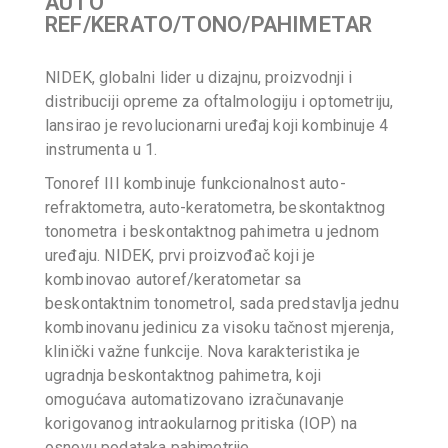
AUTO
REF/KERATO/TONO/PAHIMETAR
NIDEK, globalni lider u dizajnu, proizvodnji i
distribuciji opreme za oftalmologiju i optometriju,
lansirao je revolucionarni uređaj koji kombinuje 4
instrumenta u 1.
Tonoref III kombinuje funkcionalnost auto-
refraktometra, auto-keratometra, beskontaktnog
tonometra i beskontaktnog pahimetra u jednom
uređaju. NIDEK, prvi proizvođač koji je
kombinovao autoref/keratometar sa
beskontaktnim tonometrol, sada predstavlja jednu
kombinovanu jedinicu za visoku tačnost mjerenja,
klinički važne funkcije. Nova karakteristika je
ugradnja beskontaktnog pahimetra, koji
omogućava automatizovano izračunavanje
korigovanog intraokularnog pritiska (IOP) na
osnovu podataka pahimetrije.