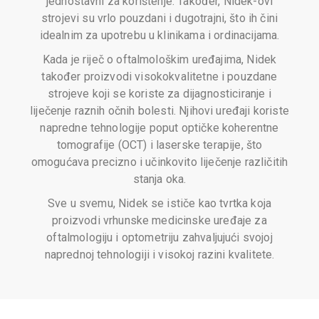
jednostavni za korištenje. Također, Nidek-ovi
strojevi su vrlo pouzdani i dugotrajni, što ih čini
idealnim za upotrebu u klinikama i ordinacijama.
Kada je riječ o oftalmološkim uređajima, Nidek
također proizvodi visokokvalitetne i pouzdane
strojeve koji se koriste za dijagnosticiranje i
liječenje raznih očnih bolesti. Njihovi uređaji koriste
napredne tehnologije poput optičke koherentne
tomografije (OCT) i laserske terapije, što
omogućava precizno i učinkovito liječenje različitih
stanja oka.
Sve u svemu, Nidek se ističe kao tvrtka koja
proizvodi vrhunske medicinske uređaje za
oftalmologiju i optometriju zahvaljujući svojoj
naprednoj tehnologiji i visokoj razini kvalitete.