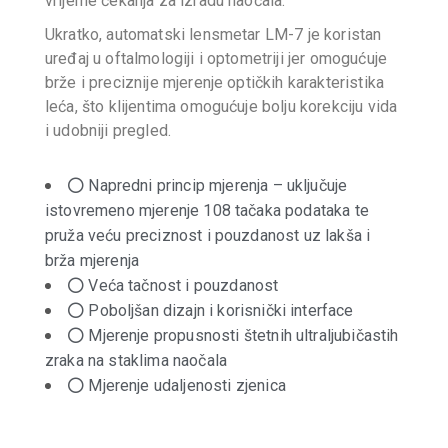
vrijeme čekanja za izradu naočala.
Ukratko, automatski lensmetar LM-7 je koristan
uređaj u oftalmologiji i optometriji jer omogućuje
brže i preciznije mjerenje optičkih karakteristika
leća, što klijentima omogućuje bolju korekciju vida
i udobniji pregled.
Napredni princip mjerenja – uključuje
istovremeno mjerenje 108 tačaka podataka te
pruža veću preciznost i pouzdanost uz lakša i
brža mjerenja
Veća tačnost i pouzdanost
Poboljšan dizajn i korisnički interface
Mjerenje propusnosti štetnih ultraljubičastih
zraka na staklima naočala
Mjerenje udaljenosti zjenica