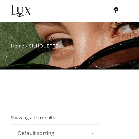
Skip
to
0
the
content
Home
SILHOUETTE
Showing all 5 results
Default sorting