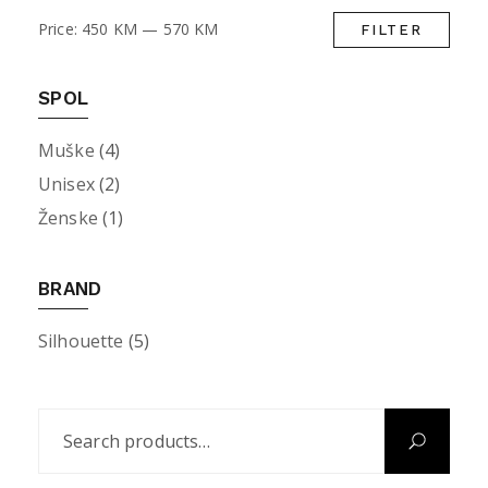
Price:
450 KM
—
570 KM
FILTER
Min
Max
pric
pric
SPOL
Muške
(4)
Unisex
(2)
Ženske
(1)
BRAND
Silhouette
(5)