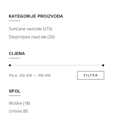
KATEGORIJE PROIZVODA
Sunčane naočale
(215)
Dioptrijske naočale
(26)
CIJENA
Price:
250 KM
—
390 KM
FILTER
Min
Max
pric
pric
SPOL
Muške
(18)
Unisex
(8)