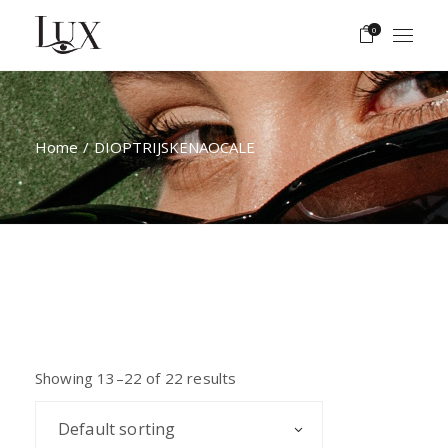
Skip
to
0
the
content
Home
DIOPTRIJSKENAOCALE
Showing 13–22 of 22 results
Default sorting