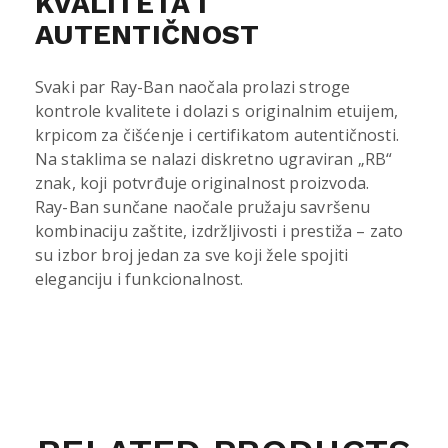
KVALITETA I
AUTENTIČNOST
Svaki par Ray-Ban naočala prolazi stroge
kontrole kvalitete i dolazi s originalnim etuijem,
krpicom za čišćenje i certifikatom autentičnosti.
Na staklima se nalazi diskretno ugraviran „RB“
znak, koji potvrđuje originalnost proizvoda.
Ray-Ban sunčane naočale pružaju savršenu
kombinaciju zaštite, izdržljivosti i prestiža – zato
su izbor broj jedan za sve koji žele spojiti
eleganciju i funkcionalnost.
RAY BAN 7047 5451 56 quantity