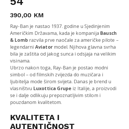
54
390,00
KM
Ray-Ban je nastao 1937. godine u Sjedinjenim
Američkim Državama, kada je kompanija
Bausch
& Lomb
razvila prve naočale za američke pilote –
legendarni
Aviator
model. Njihova glavna svrha
bila je zaštita od jakog sunca i odsjaja na velikim
visinama.
Ubrzo nakon toga, Ray-Ban je postao modni
simbol – od filmskih zvijezda do muzičara i
ljubitelja mode širom svijeta. Danas je brend u
vlasništvu
Luxottica Grupe
iz Italije, a proizvodi
se i dalje odlikuju prepoznatljivim stilom i
pouzdanom kvalitetom.
KVALITETA I
AUTENTIČNOST