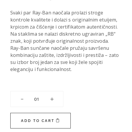
Svaki par Ray-Ban naočala prolazi stroge
kontrole kvalitete i dolazi s originalnim etuijem,
krpicom za čišćenje i certifikatom autentičnosti.
Na staklima se nalazi diskretno ugraviran „RB“
znak, koji potvrđuje originalnost proizvoda.
Ray-Ban sunčane naočale pružaju savršenu
kombinaciju zaštite, izdržljivosti i prestiža – zato
su izbor broj jedan za sve koji žele spojiti
eleganciju i funkcionalnost.
RAY BAN 7047 5451 56 quantity
RAY BAN 8422 3125 54 quantity
ADD TO CART