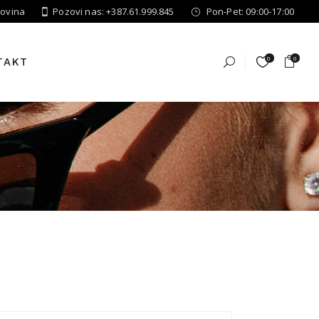
govina
Pozovi nas: +387.61.999.845
Pon-Pet: 09:00-17:00
0
0
TAKT