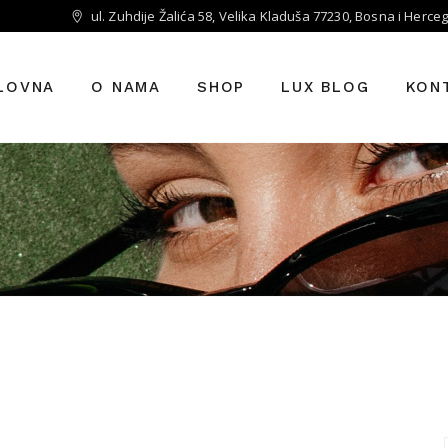
ul. Zuhdije Žalića 58, Velika Kladuša 77230, Bosna i Herce
LOVNA
O NAMA
SHOP
LUX BLOG
KON