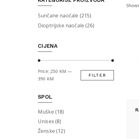
KATEGORIJE PROIZVODA
Showi
Sunčane naočale
(215)
Dioptrijske naočale
(26)
CIJENA
Price:
250 KM
—
FILTER
Min
Max
390 KM
price
price
SPOL
R
Muške
(18)
Unisex
(8)
Ženske
(12)