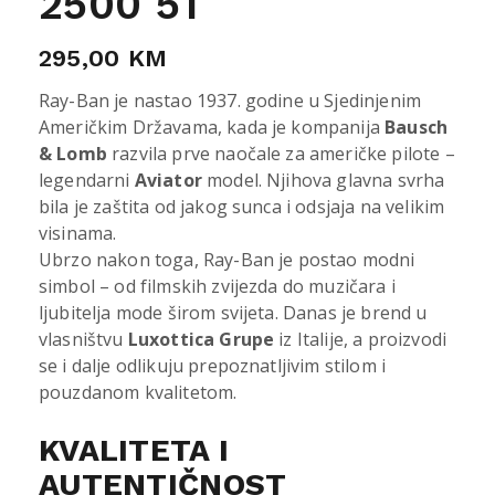
2500 51
295,00
KM
Ray-Ban je nastao 1937. godine u Sjedinjenim
Američkim Državama, kada je kompanija
Bausch
& Lomb
razvila prve naočale za američke pilote –
legendarni
Aviator
model. Njihova glavna svrha
bila je zaštita od jakog sunca i odsjaja na velikim
visinama.
Ubrzo nakon toga, Ray-Ban je postao modni
simbol – od filmskih zvijezda do muzičara i
ljubitelja mode širom svijeta. Danas je brend u
vlasništvu
Luxottica Grupe
iz Italije, a proizvodi
se i dalje odlikuju prepoznatljivim stilom i
pouzdanom kvalitetom.
KVALITETA I
AUTENTIČNOST