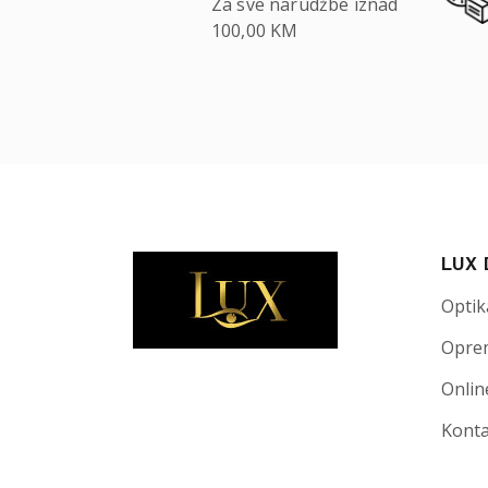
Za sve narudžbe iznad
100,00 KM
LUX
Optik
Opre
Onlin
Kont