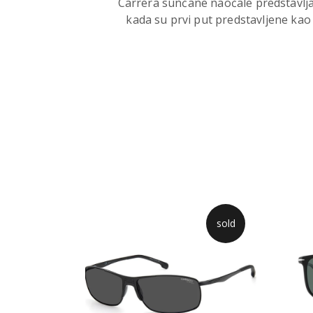
Carrera sunčane naočale predstavljaju
kada su prvi put predstavljene kao
sold