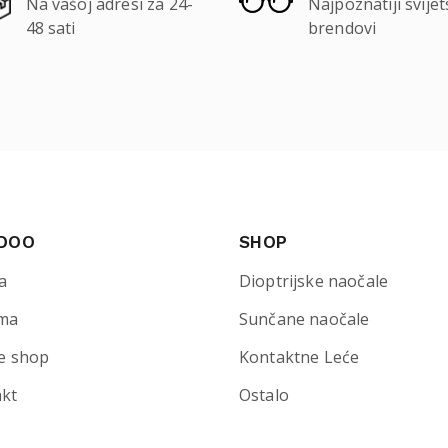
Na vašoj adresi za 24-
Najpoznatiji svijet
48 sati
brendovi
 DOO
SHOP
a
Dioptrijske naočale
ma
Sunčane naočale
e shop
Kontaktne Leće
akt
Ostalo