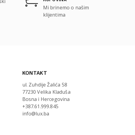
ski
Mi brinemo o našim
klijentima
KONTAKT
ul. Zuhdije Žalića 58
77230 Velika Kladuša
Bosna i Hercegovina
+387.61.999.845
info@lux.ba