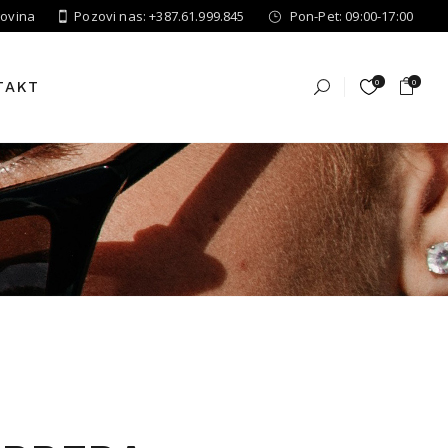
govina
Pozovi nas: +387.61.999.845
Pon-Pet: 09:00-17:00
0
0
TAKT