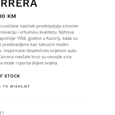
ARRERA
00
KM
a sunčane naočale predstavljaju sinonim
, inovaciju i vrhunsku kvalitetu. Njihova
apočinje 1956. godine u Austriji, kada su
t predstavljene kao luksuzni modni
. Inspirirane dinamičnim svijetom auto
Carrera naočale brzo su osvojile srca
lja mode i sporta diljem svijeta.
F STOCK
 TO WISHLIST
11