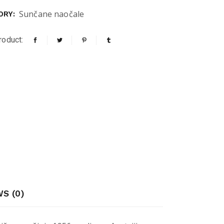
Sunčane naočale
ORY:
roduct:
S (0)