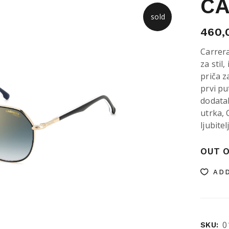
C
sold
460,
Carrer
za stil
priča z
prvi pu
dodatak
utrka, 
ljubite
OUT O
ADD
0
SKU: