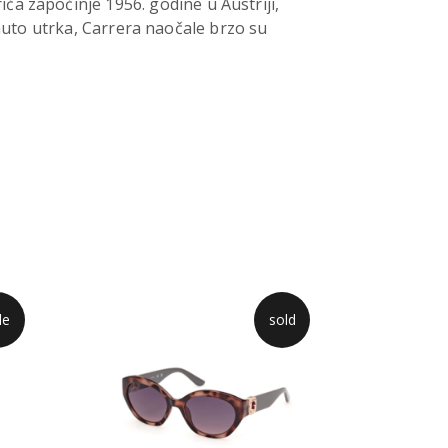
iča započinje 1956. godine u Austriji,
auto utrka, Carrera naočale brzo su
le
sold