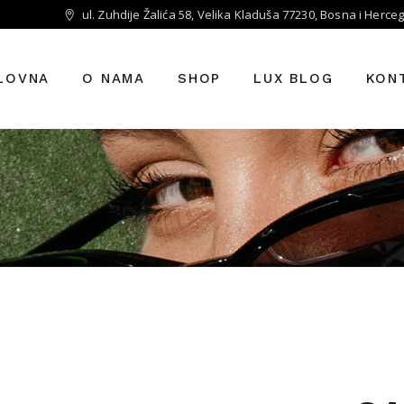
ul. Zuhdije Žalića 58, Velika Kladuša 77230, Bosna i Herce
LOVNA
O NAMA
SHOP
LUX BLOG
KON