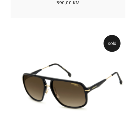
390,00
KM
sold