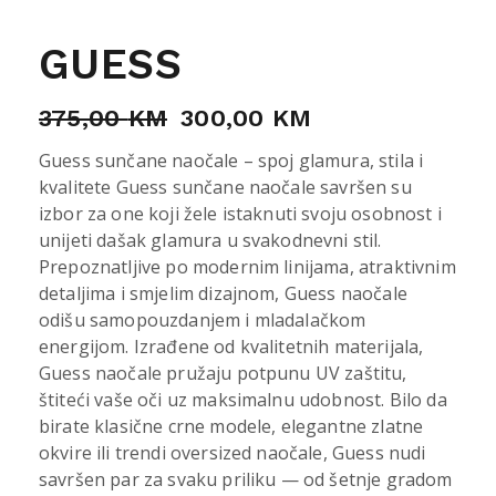
GUESS
375,00
KM
300,00
KM
Guess sunčane naočale – spoj glamura, stila i
kvalitete Guess sunčane naočale savršen su
izbor za one koji žele istaknuti svoju osobnost i
unijeti dašak glamura u svakodnevni stil.
Prepoznatljive po modernim linijama, atraktivnim
detaljima i smjelim dizajnom, Guess naočale
odišu samopouzdanjem i mladalačkom
energijom. Izrađene od kvalitetnih materijala,
Guess naočale pružaju potpunu UV zaštitu,
štiteći vaše oči uz maksimalnu udobnost. Bilo da
birate klasične crne modele, elegantne zlatne
okvire ili trendi oversized naočale, Guess nudi
savršen par za svaku priliku — od šetnje gradom