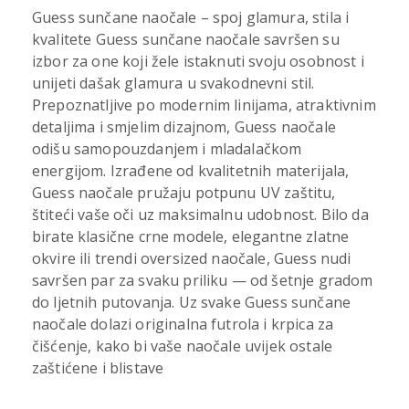
Guess sunčane naočale – spoj glamura, stila i
kvalitete Guess sunčane naočale savršen su
izbor za one koji žele istaknuti svoju osobnost i
unijeti dašak glamura u svakodnevni stil.
Prepoznatljive po modernim linijama, atraktivnim
detaljima i smjelim dizajnom, Guess naočale
odišu samopouzdanjem i mladalačkom
energijom. Izrađene od kvalitetnih materijala,
Guess naočale pružaju potpunu UV zaštitu,
štiteći vaše oči uz maksimalnu udobnost. Bilo da
birate klasične crne modele, elegantne zlatne
okvire ili trendi oversized naočale, Guess nudi
savršen par za svaku priliku — od šetnje gradom
do ljetnih putovanja. Uz svake Guess sunčane
naočale dolazi originalna futrola i krpica za
čišćenje, kako bi vaše naočale uvijek ostale
zaštićene i blistave