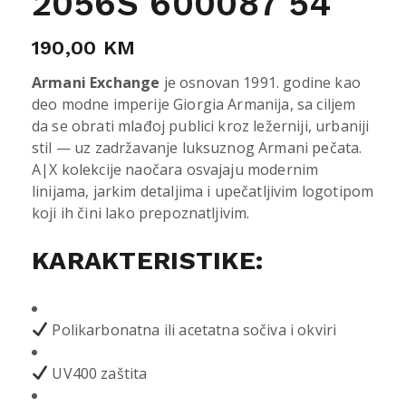
2056S 600087 54
190,00
KM
Armani Exchange
je osnovan 1991. godine kao
deo modne imperije Giorgia Armanija, sa ciljem
da se obrati mlađoj publici kroz ležerniji, urbaniji
stil — uz zadržavanje luksuznog Armani pečata.
A|X kolekcije naočara osvajaju modernim
linijama, jarkim detaljima i upečatljivim logotipom
koji ih čini lako prepoznatljivim.
KARAKTERISTIKE:
Polikarbonatna ili acetatna sočiva i okviri
UV400 zaštita