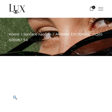
Skip
to
0
the
content
Home
Sunčane naočale
ARMANI EXCHANGE 2056S
600087 54