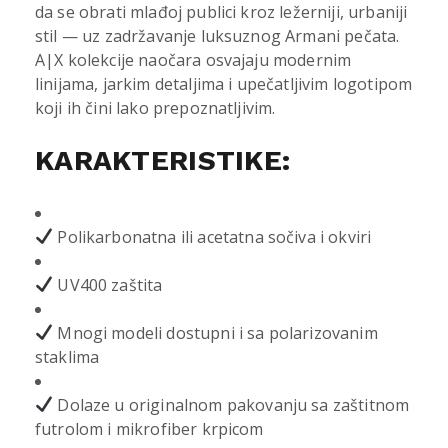
da se obrati mlađoj publici kroz ležerniji, urbaniji
stil — uz zadržavanje luksuznog Armani pečata.
A|X kolekcije naočara osvajaju modernim
linijama, jarkim detaljima i upečatljivim logotipom
koji ih čini lako prepoznatljivim.
KARAKTERISTIKE:
Polikarbonatna ili acetatna sočiva i okviri
UV400 zaštita
Mnogi modeli dostupni i sa polarizovanim
staklima
Dolaze u originalnom pakovanju sa zaštitnom
futrolom i mikrofiber krpicom