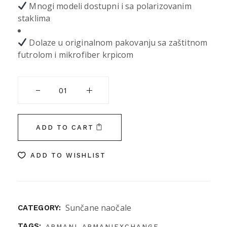
Mnogi modeli dostupni i sa polarizovanim
staklima
Dolaze u originalnom pakovanju sa zaštitnom
futrolom i mikrofiber krpicom
ARMANI EXCHANGE 2056S 600087 54 quantity
ADD TO CART
ADD TO WISHLIST
Sunčane naočale
CATEGORY:
,
,
TAGS:
ARMANI
ARMANIEXCHANGE