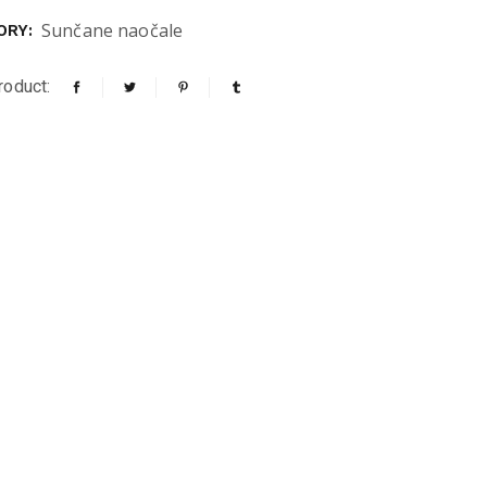
Sunčane naočale
ORY:
roduct: