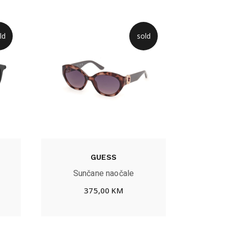
ld
sold
GUESS
Sunčane naočale
375,00
KM