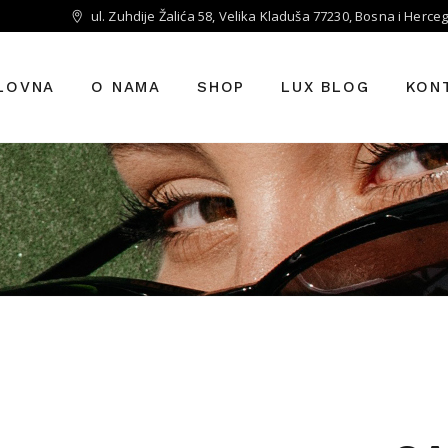
ul. Zuhdije Žalića 58, Velika Kladuša 77230, Bosna i Herce
LOVNA
O NAMA
SHOP
LUX BLOG
KON