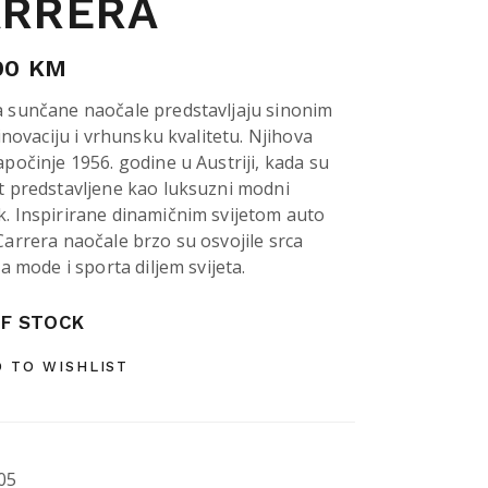
ARRERA
00
KM
a sunčane naočale predstavljaju sinonim
, inovaciju i vrhunsku kvalitetu. Njihova
apočinje 1956. godine u Austriji, kada su
t predstavljene kao luksuzni modni
. Inspirirane dinamičnim svijetom auto
Carrera naočale brzo su osvojile srca
lja mode i sporta diljem svijeta.
F STOCK
 TO WISHLIST
05