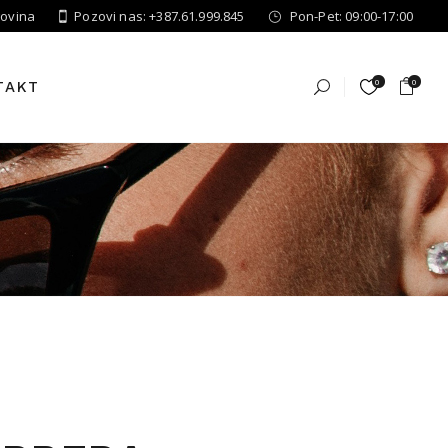
govina
Pozovi nas: +387.61.999.845
Pon-Pet: 09:00-17:00
0
0
TAKT