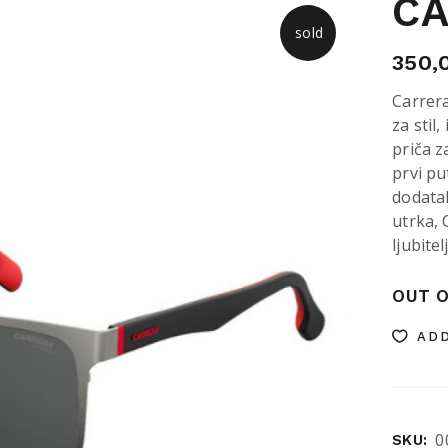
C
sold
350,
Carrer
za stil
priča z
prvi pu
dodatak
utrka, 
ljubite
OUT O
ADD
0
SKU: