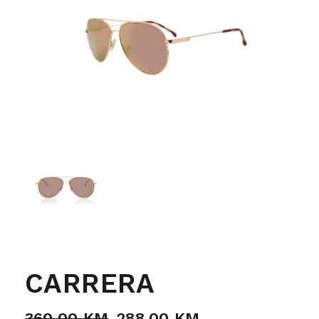
CARRERA
360,00
KM
288,00
KM