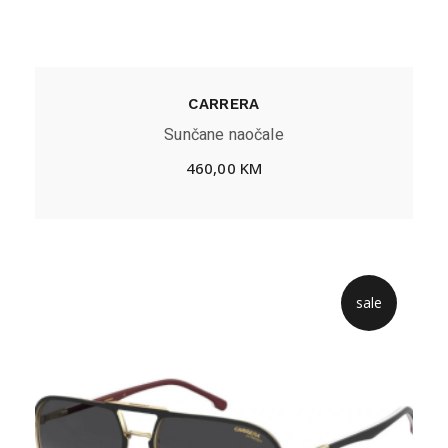
CARRERA
Sunčane naočale
460,00
KM
sale