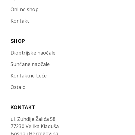
Online shop
Kontakt
SHOP
Dioptrijske naočale
Sunčane naočale
Kontaktne Leće
Ostalo
KONTAKT
ul. Zuhdije Žalića 58
77230 Velika Kladuša
Bosna i Hercegovina