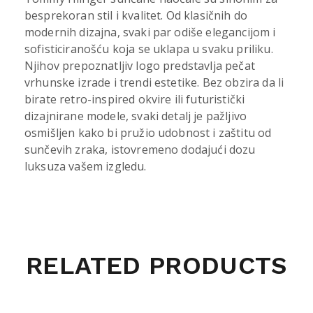
besprekoran stil i kvalitet. Od klasičnih do
modernih dizajna, svaki par odiše elegancijom i
sofisticiranošću koja se uklapa u svaku priliku.
Njihov prepoznatljiv logo predstavlja pečat
vrhunske izrade i trendi estetike. Bez obzira da li
birate retro-inspired okvire ili futuristički
dizajnirane modele, svaki detalj je pažljivo
osmišljen kako bi pružio udobnost i zaštitu od
sunčevih zraka, istovremeno dodajući dozu
luksuza vašem izgledu.
RELATED PRODUCTS