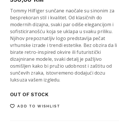
Tommy Hilfiger sunčane naočale su sinonim za
besprekoran stil i kvalitet. Od klasičnih do
modernih dizajna, svaki par odiše elegancijom i
sofisticiranošću koja se uklapa u svaku priliku.
Njihov prepoznatljiv logo predstavlja pečat
vrhunske izrade i trendi estetike. Bez obzira da li
birate retro-inspired okvire ili futuristički
dizajnirane modele, svaki detalj je pažljivo
osmišljen kako bi pružio udobnost i zaštitu od
sunčevih zraka, istovremeno dodajući dozu
luksuza vašem izgledu.
OUT OF STOCK
ADD TO WISHLIST