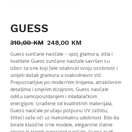
GUESS
310,00
KM
248,00
KM
Guess sunčane naočale – spoj glamura, stila i
kvalitete Guess sunčane naočale savršen su
izbor za one koji žele istaknuti svoju osobnost i
unijeti dašak glamura u svakodnevni stil.
Prepoznatljive po modernim linijama, atraktivnim
detaljima i smjelim dizajnom, Guess naočale
odišu samopouzdanjem i mladalačkom
energijom. Izrađene od kvalitetnih materijala,
Guess naočale pružaju potpunu UV zaštitu,
štiteći vaše oči uz maksimalnu udobnost. Bilo da
birate klasične crne modele, elegantne zlatne
okvire ili trendi oversized naočale, Guess nudi