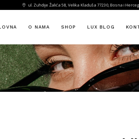
ul. Zuhdije Žalića 58, Velika Kladuša 77230, Bosna i Herce
LOVNA
O NAMA
SHOP
LUX BLOG
KON