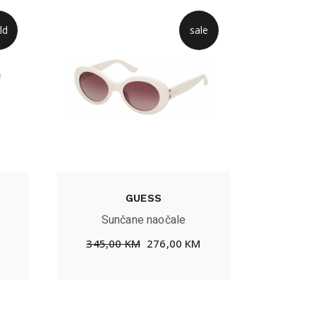
ld
sale
GUESS
Sunčane naočale
345,00
KM
276,00
KM