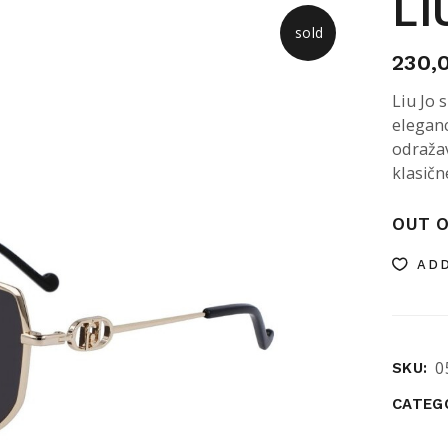
LI
sold
230,
Liu Jo 
eleganc
odražav
klasičn
OUT O
ADD
0
SKU:
CATEG