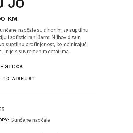
U JO
00
KM
sunčane naočale su sinonim za suptilnu
iju i sofisticirani šarm. Njihov dizajn
a suptilnu profinjenost, kombinirajući
e linije s suvremenim detaljima.
F STOCK
 TO WISHLIST
55
Sunčane naočale
ORY: