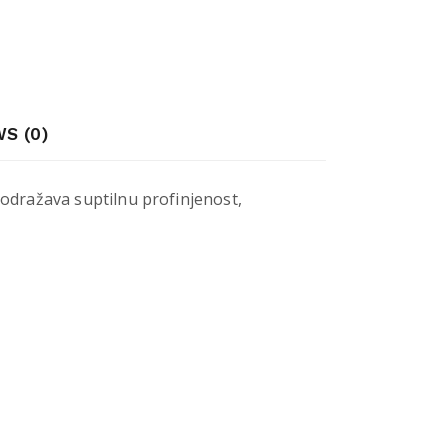
S (0)
n odražava suptilnu profinjenost,