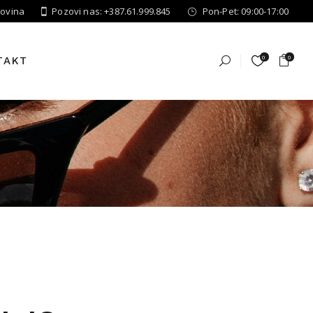
govina
Pozovi nas: +387.61.999.845
Pon-Pet: 09:00-17:00
0
0
TAKT