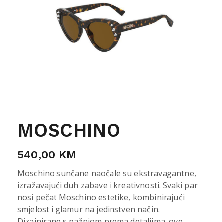
MOSCHINO
540,00
KM
Moschino sunčane naočale su ekstravagantne,
izražavajući duh zabave i kreativnosti. Svaki par
nosi pečat Moschino estetike, kombinirajući
smjelost i glamur na jedinstven način.
Dizajnirane s pažnjom prema detaljima, ove