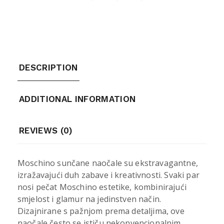
DESCRIPTION
ADDITIONAL INFORMATION
REVIEWS (0)
Moschino sunčane naočale su ekstravagantne,
izražavajući duh zabave i kreativnosti. Svaki par
nosi pečat Moschino estetike, kombinirajući
smjelost i glamur na jedinstven način.
Dizajnirane s pažnjom prema detaljima, ove
naočale često se ističu nekonvencionalnim