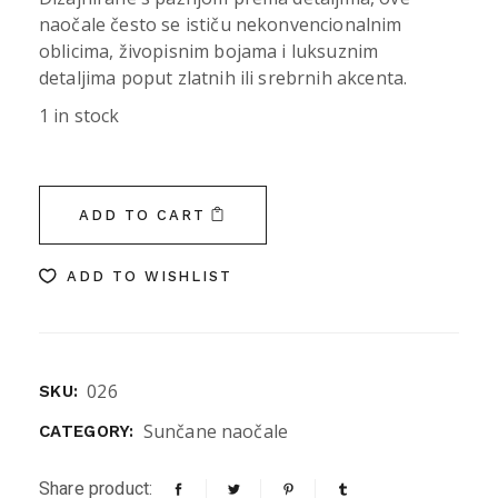
naočale često se ističu nekonvencionalnim
oblicima, živopisnim bojama i luksuznim
detaljima poput zlatnih ili srebrnih akcenta.
1 in stock
ADD TO CART
ADD TO WISHLIST
026
SKU:
Sunčane naočale
CATEGORY:
Share product: