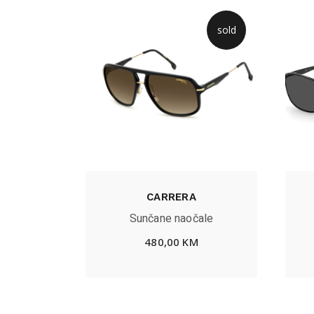
sold
CARRERA
Sunčane naočale
480,00
KM