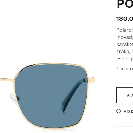
PO
180,
Polaroi
inovaci
karakte
zraka,
esencij
1 in st
A
ADD