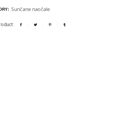
Sunčane naočale
ORY:
roduct: