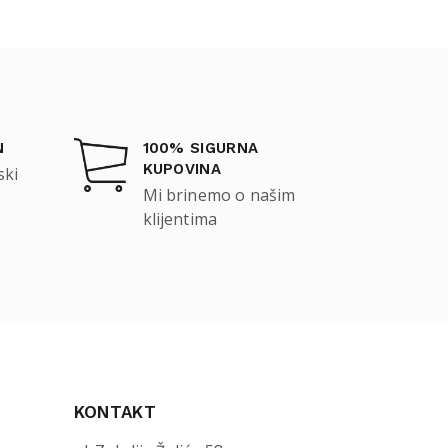
N
100% SIGURNA
KUPOVINA
ski
Mi brinemo o našim
klijentima
KONTAKT