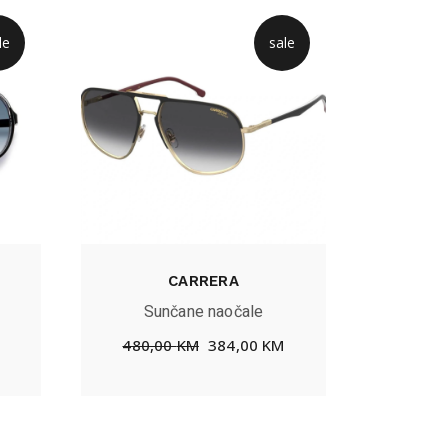
le
sale
CARRERA
Sunčane naočale
480,00
KM
384,00
KM