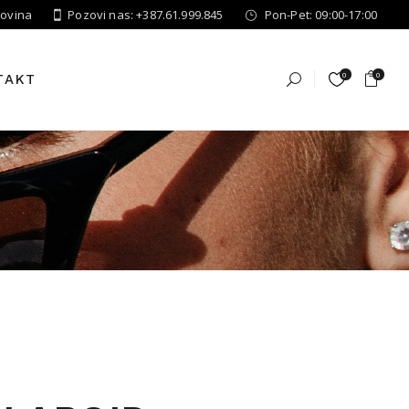
govina
Pozovi nas: +387.61.999.845
Pon-Pet: 09:00-17:00
0
0
TAKT