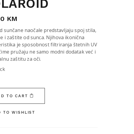
LAROID
00
KM
d sunčane naočale predstavljaju spoj stila,
je i zaštite od sunca. Njihova ikonična
ristika je sposobnost filtriranja štetnih UV
 čime pružaju ne samo modni dodatak već i
alnu zaštitu za oči.
ock
DD TO CART
 TO WISHLIST