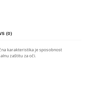
S (0)
nična karakteristika je sposobnost
alnu zaštitu za oči.