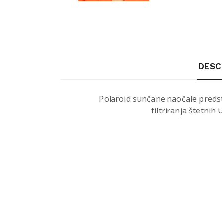
DESC
Polaroid sunčane naočale predstav
filtriranja štetnih