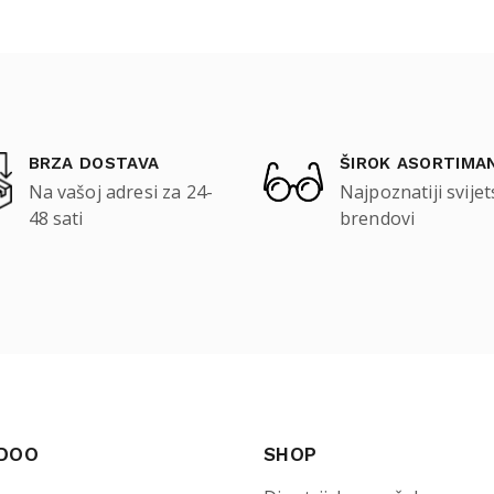
BRZA DOSTAVA
ŠIROK ASORTIMA
Na vašoj adresi za 24-
Najpoznatiji svijet
48 sati
brendovi
 DOO
SHOP