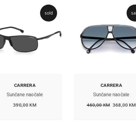
sold
sa
CARRERA
CARRERA
Sunčane naočale
Sunčane naočale
390,00
KM
460,00
KM
368,00
KM