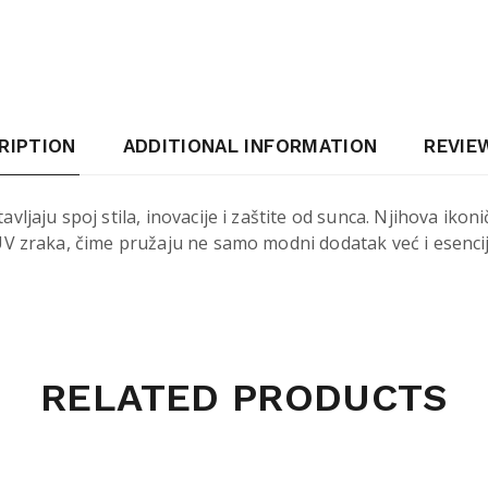
RIPTION
ADDITIONAL INFORMATION
REVIEW
ljaju spoj stila, inovacije i zaštite od sunca. Njihova iko
 UV zraka, čime pružaju ne samo modni dodatak već i esencij
RELATED PRODUCTS