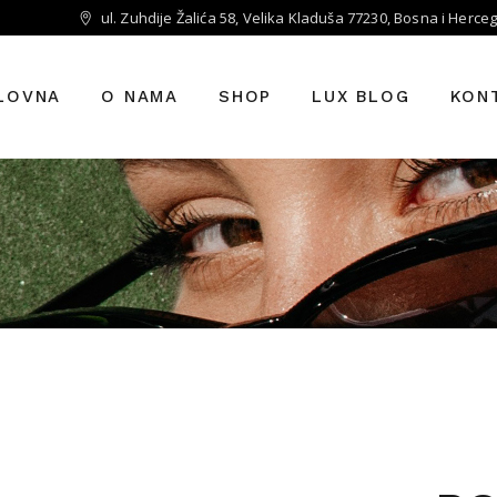
ul. Zuhdije Žalića 58, Velika Kladuša 77230, Bosna i Herce
LOVNA
O NAMA
SHOP
LUX BLOG
KON