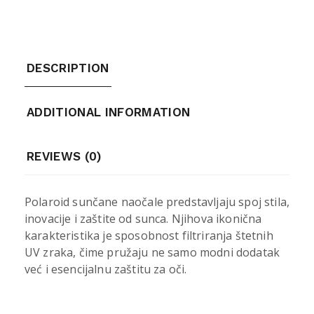
DESCRIPTION
ADDITIONAL INFORMATION
REVIEWS (0)
Polaroid sunčane naočale predstavljaju spoj stila,
inovacije i zaštite od sunca. Njihova ikonična
karakteristika je sposobnost filtriranja štetnih
UV zraka, čime pružaju ne samo modni dodatak
već i esencijalnu zaštitu za oči.