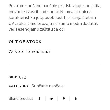
Polaroid sunčane naočale predstavljaju spoj stila,
inovacije i zaštite od sunca. Njihova ikonična
karakteristika je sposobnost filtriranja štetnih
UV zraka, čime pružaju ne samo modni dodatak
već i esencijalnu zaštitu za oči.
OUT OF STOCK
ADD TO WISHLIST
072
SKU:
Sunčane naočale
CATEGORY:
Share product: