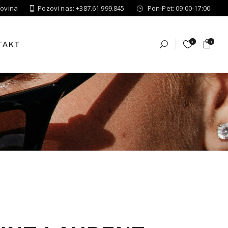
govina
Pozovi nas: +387.61.999.845
Pon-Pet: 09:00-17:00
0
0
TAKT