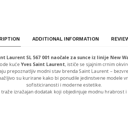
RIPTION
ADDITIONAL INFORMATION
REVIEW
int Laurent SL 567 001 naočale za sunce iz linije New W
 mode kuće
Yves Saint Laurent
, ističe se sjajnim crnim okv
ju prepoznatljiv modni stav brenda Saint Laurent – bezvrem
ažljivo su kurirane kako bi ponudile jedinstvene modele vr
sofisticiranosti i moderne estetike.
i traže izražajan dodatak koji objedinjuje modnu hrabrost i 