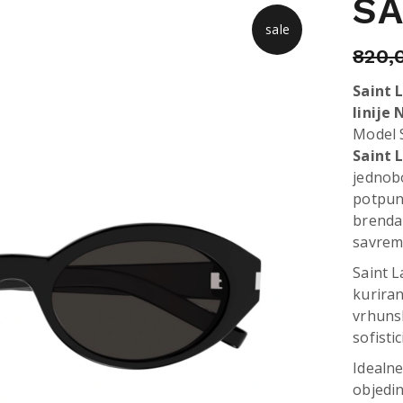
SA
sale
820,
Saint 
linije
Model 
Saint 
jednob
potpun
brenda 
savrem
Saint L
kuriran
vrhunsk
sofisti
Idealne
objedin