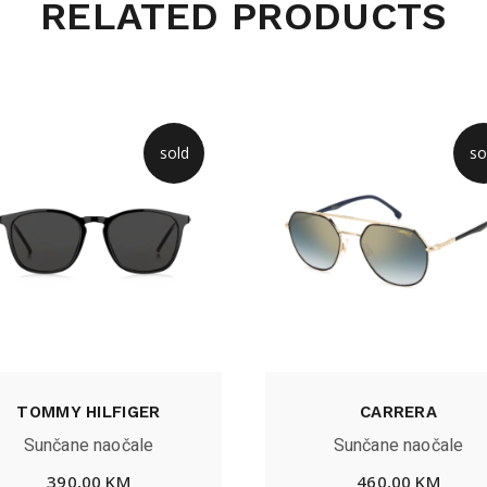
RELATED PRODUCTS
sold
so
TOMMY HILFIGER
CARRERA
Sunčane naočale
Sunčane naočale
390,00
KM
460,00
KM