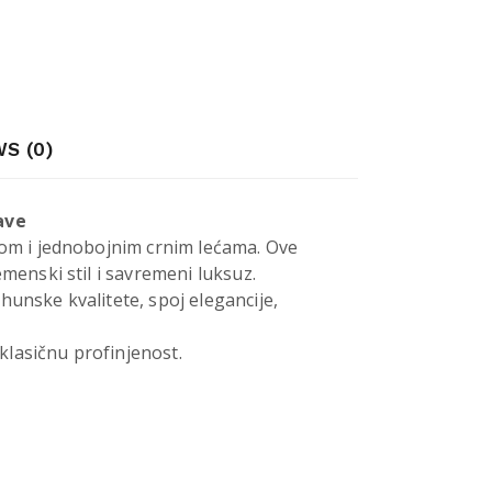
S (0)
ave
irom i jednobojnim crnim lećama. Ove
enski stil i savremeni luksuz.
hunske kvalitete, spoj elegancije,
klasičnu profinjenost.