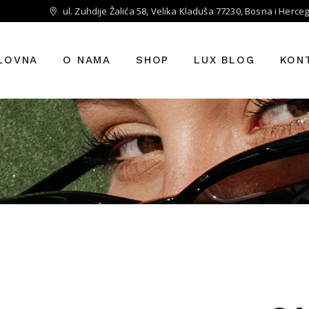
ul. Zuhdije Žalića 58, Velika Kladuša 77230, Bosna i Herce
LOVNA
O NAMA
SHOP
LUX BLOG
KON