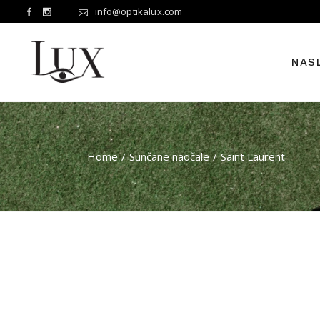
Skip
info@optikalux.com
to
the
content
NAS
Home
Sunčane naočale
Saint Laurent