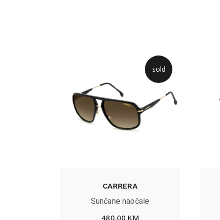
sold
CARRERA
Sunčane naočale
480,00
KM