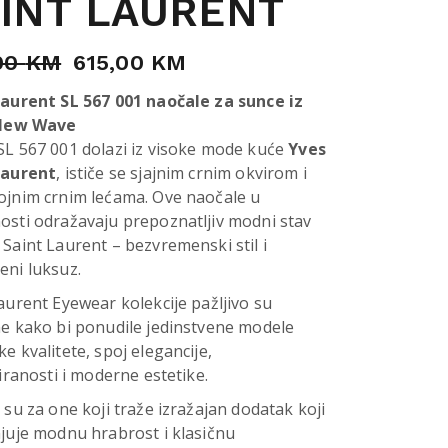
INT LAURENT
00
KM
615,00
KM
Laurent SL 567 001 naočale za sunce iz
 New Wave
SL 567 001 dolazi iz visoke mode kuće
Yves
Laurent
, ističe se sjajnim crnim okvirom i
ojnim crnim lećama. Ove naočale u
osti odražavaju prepoznatljiv modni stav
Saint Laurent – bezvremenski stil i
eni luksuz.
aurent Eyewear kolekcije pažljivo su
e kako bi ponudile jedinstvene modele
e kvalitete, spoj elegancije,
ciranosti i moderne estetike.
 su za one koji traže izražajan dodatak koji
juje modnu hrabrost i klasičnu