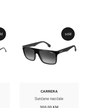
ld
sold
CARRERA
Sunčane naočale
300,00
KM