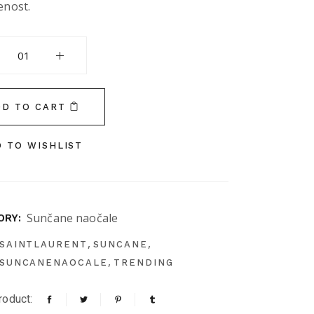
enost.
aurent quantity
DD TO CART
 TO WISHLIST
Sunčane naočale
ORY:
,
,
SAINTLAURENT
SUNCANE
,
SUNCANENAOCALE
TRENDING
roduct: