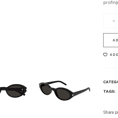
profinj
Saint L
A
ADD
CATEG
TAGS:
Share p