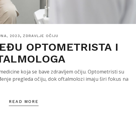
UNA, 2023
ZDRAVLJE OČIJU
MEĐU OPTOMETRISTA I
TALMOLOGA
 medicine koja se bave zdravljem očiju. Optometristi su
đenje pregleda očiju, dok oftalmolozi imaju širi fokus na
READ MORE