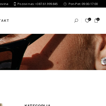
govina
Pozovi nas: +387.61.999.845
Pon-Pet: 09:00-17:00
0
0
TAKT