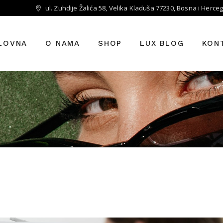
ul. Zuhdije Žalića 58, Velika Kladuša 77230, Bosna i Herce
LOVNA
O NAMA
SHOP
LUX BLOG
KON