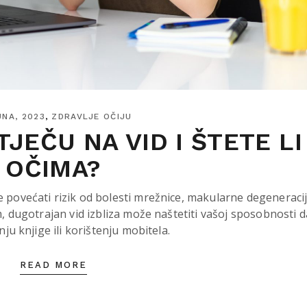
UNA, 2023
ZDRAVLJE OČIJU
TJEČU NA VID I ŠTETE LI
OČIMA?
će povećati rizik od bolesti mrežnice, makularne degeneraci
im, dugotrajan vid izbliza može naštetiti vašoj sposobnosti d
nju knjige ili korištenju mobitela.
READ MORE