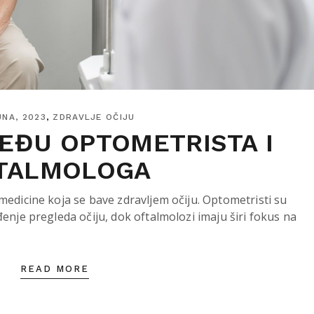
UNA, 2023
ZDRAVLJE OČIJU
MEĐU OPTOMETRISTA I
TALMOLOGA
 medicine koja se bave zdravljem očiju. Optometristi su
đenje pregleda očiju, dok oftalmolozi imaju širi fokus na
READ MORE