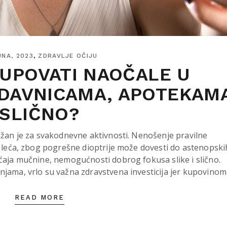
UNA, 2023
ZDRAVLJE OČIJU
KUPOVATI NAOČALE U
DAVNICAMA, APOTEKAMA
SLIČNO?
važan je za svakodnevne aktivnosti. Nenošenje pravilne
ih leća, zbog pogrešne dioptrije može dovesti do astenopski
ećaja mučnine, nemogućnosti dobrog fokusa slike i slično.
njama, vrlo su važna zdravstvena investicija jer kupovinom
READ MORE