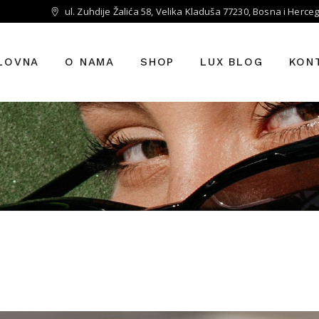
ul. Zuhdije Žalića 58, Velika Kladuša 77230, Bosna i Herce
LOVNA
O NAMA
SHOP
LUX BLOG
KON