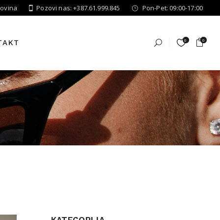
govina
Pozovi nas: +387.61.999.845
Pon-Pet: 09:00-17:00
0
0
TAKT