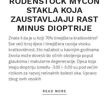
RODENSTOCK MYCON
STAKLA KOJA
ZAUSTAVLJAJU RAST
MINUS DIOPTRIJE
Znate li da je u Aziji 70% tinejdžera kratkovidno?
Sve veći broj djece i tinejdžera razvija visoku
kratkovidnost, što nažalost u kasnijim godinama
života može dovesti do očnih oboljenja poput
glaukoma i makularne degeneracije. Djeca koja
imaju dioptriju između -3.00 i -5.00 su pod većim
rizikom za razvoj retinalnih bolesti oka. Upravo
zbog ovih visokih
READ MORE