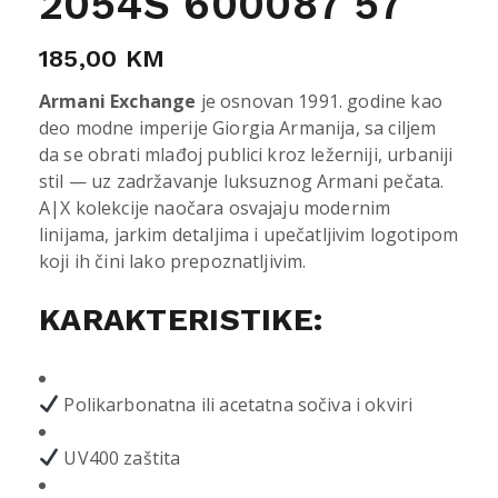
2054S 600087 57
185,00
KM
Armani Exchange
je osnovan 1991. godine kao
deo modne imperije Giorgia Armanija, sa ciljem
da se obrati mlađoj publici kroz ležerniji, urbaniji
stil — uz zadržavanje luksuznog Armani pečata.
A|X kolekcije naočara osvajaju modernim
linijama, jarkim detaljima i upečatljivim logotipom
koji ih čini lako prepoznatljivim.
KARAKTERISTIKE:
Polikarbonatna ili acetatna sočiva i okviri
UV400 zaštita