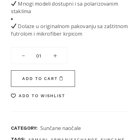
Mnogi modeli dostupni i sa polarizovanim
staklima
Dolaze u originalnom pakovanju sa zaštitnom
futrolom i mikrofiber krpicom
ARMANI EXCHANGE 2054S 600087 57 quantity
ADD TO CART
ADD TO WISHLIST
Sunčane naočale
CATEGORY:
,
,
,
TAGS:
ARMANI
ARMANIEXCHANGE
SUNCANE