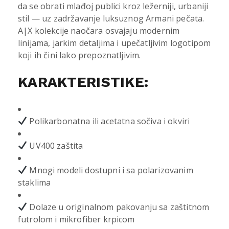
da se obrati mlađoj publici kroz ležerniji, urbaniji
stil — uz zadržavanje luksuznog Armani pečata.
A|X kolekcije naočara osvajaju modernim
linijama, jarkim detaljima i upečatljivim logotipom
koji ih čini lako prepoznatljivim.
KARAKTERISTIKE:
Polikarbonatna ili acetatna sočiva i okviri
UV400 zaštita
Mnogi modeli dostupni i sa polarizovanim
staklima
Dolaze u originalnom pakovanju sa zaštitnom
futrolom i mikrofiber krpicom