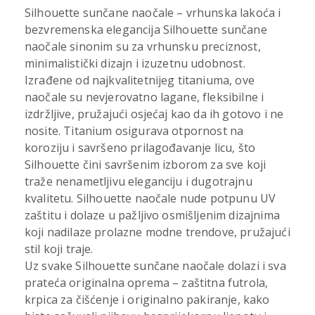
Silhouette sunčane naočale – vrhunska lakoća i
bezvremenska elegancija Silhouette sunčane
naočale sinonim su za vrhunsku preciznost,
minimalistički dizajn i izuzetnu udobnost.
Izrađene od najkvalitetnijeg titaniuma, ove
naočale su nevjerovatno lagane, fleksibilne i
izdržljive, pružajući osjećaj kao da ih gotovo i ne
nosite. Titanium osigurava otpornost na
koroziju i savršeno prilagođavanje licu, što
Silhouette čini savršenim izborom za sve koji
traže nenametljivu eleganciju i dugotrajnu
kvalitetu. Silhouette naočale nude potpunu UV
zaštitu i dolaze u pažljivo osmišljenim dizajnima
koji nadilaze prolazne modne trendove, pružajući
stil koji traje.
Uz svake Silhouette sunčane naočale dolazi i sva
prateća originalna oprema – zaštitna futrola,
krpica za čišćenje i originalno pakiranje, kako