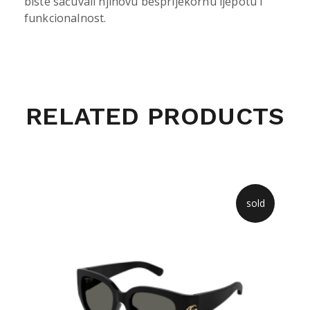
biste sačuvali njihovu besprijekornu ljepotu i
funkcionalnost.
RELATED PRODUCTS
sold