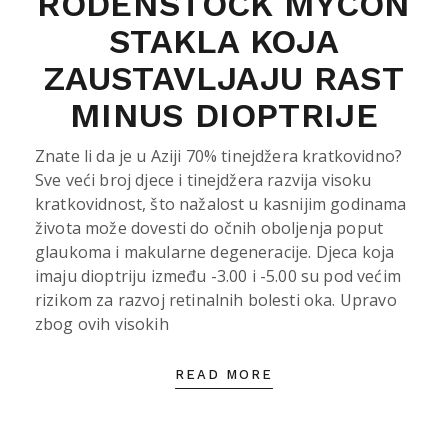
RODENSTOCK MYCON
STAKLA KOJA
ZAUSTAVLJAJU RAST
MINUS DIOPTRIJE
Znate li da je u Aziji 70% tinejdžera kratkovidno?
Sve veći broj djece i tinejdžera razvija visoku
kratkovidnost, što nažalost u kasnijim godinama
života može dovesti do očnih oboljenja poput
glaukoma i makularne degeneracije. Djeca koja
imaju dioptriju između -3.00 i -5.00 su pod većim
rizikom za razvoj retinalnih bolesti oka. Upravo
zbog ovih visokih
READ MORE