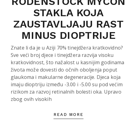
RODENSTOCK MYCON
STAKLA KOJA
ZAUSTAVLJAJU RAST
MINUS DIOPTRIJE
Znate li da je u Aziji 70% tinejdžera kratkovidno?
Sve veći broj djece i tinejdžera razvija visoku
kratkovidnost, što nažalost u kasnijim godinama
života može dovesti do očnih oboljenja poput
glaukoma i makularne degeneracije. Djeca koja
imaju dioptriju između -3.00 i -5.00 su pod većim
rizikom za razvoj retinalnih bolesti oka. Upravo
zbog ovih visokih
READ MORE